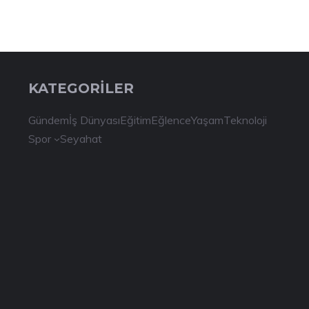
KATEGORİLER
Gündem
İş Dünyası
Eğitim
Eğlence
Yaşam
Teknoloji
Spor
Seyahat