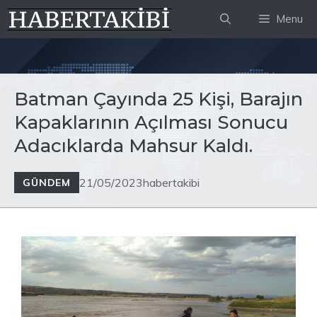
İçeriğe
Menu
atla
Batman Çayında 25 Kişi, Barajın
Kapaklarının Açılması Sonucu
Adacıklarda Mahsur Kaldı.
21/05/2023
habertakibi
GÜNDEM