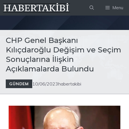
İçeriğe
Menu
atla
CHP Genel Başkanı
Kılıçdaroğlu Değişim ve Seçim
Sonuçlarına İlişkin
Açıklamalarda Bulundu
10/06/2023
habertakibi
GÜNDEM