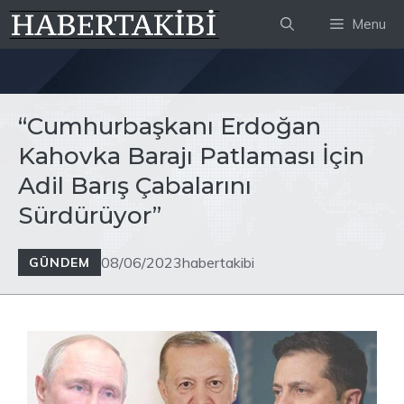
İçeriğe
Menu
atla
“Cumhurbaşkanı Erdoğan
Kahovka Barajı Patlaması İçin
Adil Barış Çabalarını
Sürdürüyor”
08/06/2023
habertakibi
GÜNDEM