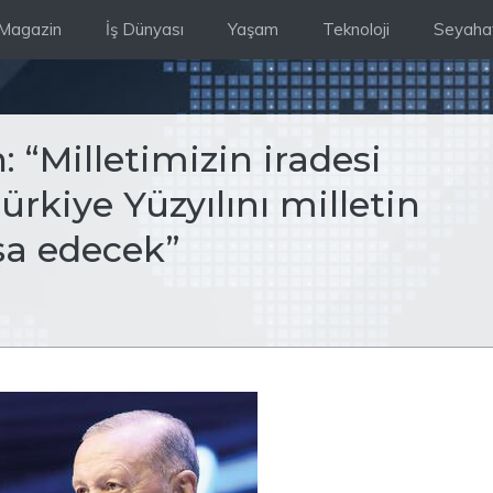
Magazin
İş Dünyası
Yaşam
Teknoloji
Seyaha
“Milletimizin iradesi
rkiye Yüzyılını milletin
şa edecek”