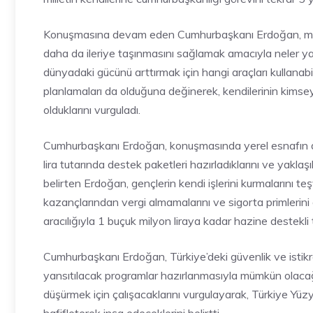
Konuşmasına devam eden Cumhurbaşkanı Erdoğan, milletin 
daha da ileriye taşınmasını sağlamak amacıyla neler yap
dünyadaki gücünü arttırmak için hangi araçları kullanabil
planlamaları da olduğuna değinerek, kendilerinin kimsey
olduklarını vurguladı.
Cumhurbaşkanı Erdoğan, konuşmasında yerel esnafın da 
lira tutarında destek paketleri hazırladıklarını ve yaklaş
belirten Erdoğan, gençlerin kendi işlerini kurmalarını te
kazançlarından vergi almamalarını ve sigorta primlerini 
aracılığıyla 1 buçuk milyon liraya kadar hazine destekli
Cumhurbaşkanı Erdoğan, Türkiye’deki güvenlik ve istikra
yansıtılacak programlar hazırlanmasıyla mümkün olacağın
düşürmek için çalışacaklarını vurgulayarak, Türkiye Yüzyılı