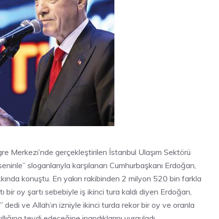
 Merkezi’nde gerçekleştirilen İstanbul Ulaşım Sektörü
r seninle” sloganlarıyla karşılanan Cumhurbaşkanı Erdoğan,
kında konuştu. En yakın rakibinden 2 milyon 520 bin farkla
ir oy şartı sebebiyle iş ikinci tura kaldı diyen Erdoğan,
 dedi ve Allah’ın izniyle ikinci turda rekor bir oy ve oranla
ıllığına tevdi edeceğine inandıklarını vurguladı.