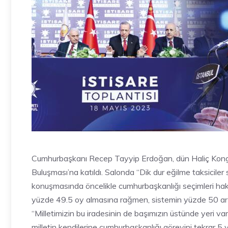
Cumhurbaşkanı Recep Tayyip Erdoğan, dün Haliç Kongre
Buluşması’na katıldı. Salonda “Dik dur eğilme taksicile
konuşmasında öncelikle cumhurbaşkanlığı seçimleri hak
yüzde 49.5 oy almasına rağmen, sistemin yüzde 50 artı b
“Milletimizin bu iradesinin de başımızın üstünde yeri var”
milletin kendilerine cumhurbaşkanlığı görevini tekrar 5 y