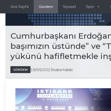
İçeriğe
Ana Sayfa
Gündem
Siyaset
Spor
atla
Cumhurbaşkanı Erdoğan: 
başımızın üstünde” ve “Tü
yükünü hafifletmekle in
19/05/2023
habertakibi
GÜNDEM