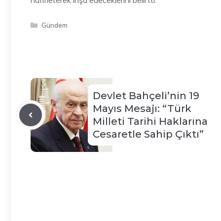
hafifleterek inşa edeceklerini belirtti.
Kategoriler
Gündem
Devlet Bahçeli’nin 19
Mayıs Mesajı: “Türk
Milleti Tarihi Haklarına
Cesaretle Sahip Çıktı”