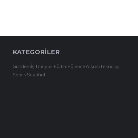
KATEGORİLER
Gündem
İş Dünyası
Eğitim
Eğlence
Yaşam
Teknoloji
Spor
Seyahat