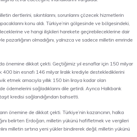
dertlerini, sıkıntılarını, sorunlarını çözecek hizmetlerin
acaklarını konu aldı. Türkiye’nin gölgesinde ve bölgesindeki,
eceklerine ve hangi ilişkileri harekete geçirebileceklerine dair
le pazarlığının olmadığını, yalnızca ve sadece milletin emrinde
önemine dikkat çekti. Geçtiğimiz yıl esnaflar için 150 milyar
ık 400 bin esnafı 146 milyar liralık krediyle desteklediklerini
şvik etmek amacıyla yıllık 150 bin liraya kadar olan
de ödemelerini sağladıklarını dile getirdi. Ayrıca Halkbank
 taşıt kredisi sağlandığından bahsetti.
rın önemine de dikkat çekti. Türkiye’nin kazancının, halka
ı belirten Erdoğan, milletin yükünü hafifletmek ve vergileri
nı milletin sırtına yeni yükler bindirerek değil, milletin yükünü