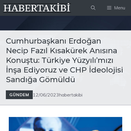
İçeriğe
Menu
atla
Cumhurbaşkanı Erdoğan
Necip Fazıl Kısakürek Anısına
Konuştu: Türkiye Yüzyılı’mızı
İnşa Ediyoruz ve CHP İdeolojisi
Sandığa Gömüldü
12/06/2023
habertakibi
GÜNDEM