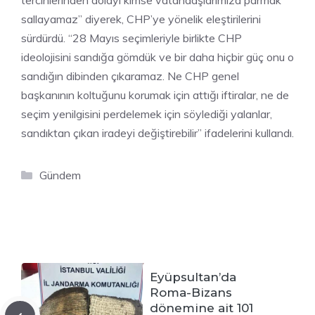
tercihlerinden dolayı kimse vatandaşlarımıza parmak
sallayamaz” diyerek, CHP’ye yönelik eleştirilerini
sürdürdü. “28 Mayıs seçimleriyle birlikte CHP
ideolojisini sandığa gömdük ve bir daha hiçbir güç onu o
sandığın dibinden çıkaramaz. Ne CHP genel
başkanının koltuğunu korumak için attığı iftiralar, ne de
seçim yenilgisini perdelemek için söylediği yalanlar,
sandıktan çıkan iradeyi değiştirebilir” ifadelerini kullandı.
Kategoriler
Gündem
Eyüpsultan’da
Roma-Bizans
dönemine ait 101