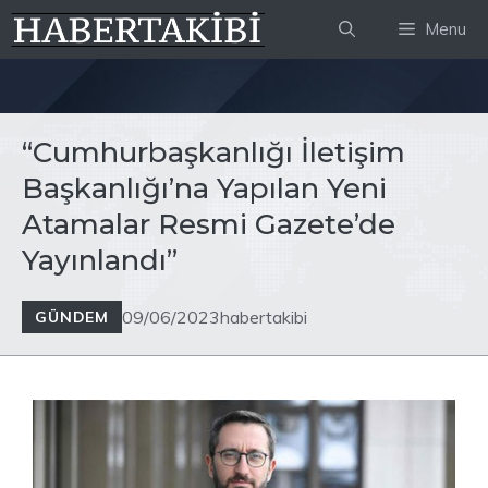
İçeriğe
Menu
atla
“Cumhurbaşkanlığı İletişim
Başkanlığı’na Yapılan Yeni
Atamalar Resmi Gazete’de
Yayınlandı”
09/06/2023
habertakibi
GÜNDEM