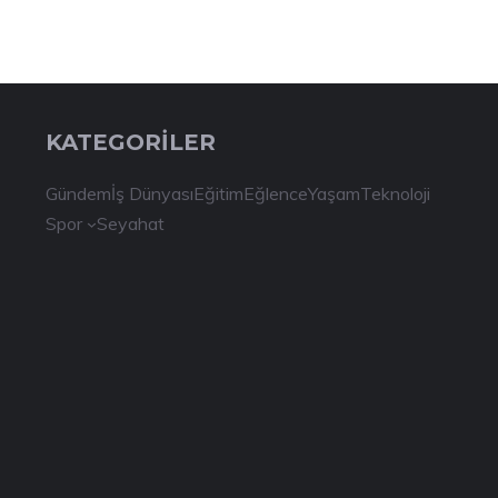
KATEGORİLER
Gündem
İş Dünyası
Eğitim
Eğlence
Yaşam
Teknoloji
Spor
Seyahat