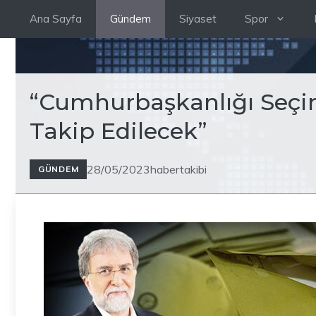
İçeriğe
Ana Sayfa
Gündem
Siyaset
Spor
atla
“Cumhurbaşkanlığı Seçim
Takip Edilecek”
28/05/2023
habertakibi
GÜNDEM