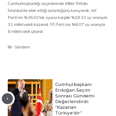
Cumhurbaşkanlığı seçimlerinde Millet İttifakı,
İstanbul’da elde ettiği üstünlüğünü koruyarak, AK
Parti’nin %36.03’lük oyuna karşılık %28.33 oy oranıyla
31 milletvekili kazandı. İYİ Parti ise %8.07 oy oranıyla
8 milletvekili çıkardı.
Kategoriler
Gündem
Cumhurbaşkanı
Erdoğan Seçim
Sonrası Gündemi
Değerlendirdi:
“Kazanan
Türkiye’dir”