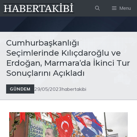
İçeriğe
Menu
atla
Cumhurbaşkanlığı
Seçimlerinde Kılıçdaroğlu ve
Erdoğan, Marmara’da İkinci Tur
Sonuçlarını Açıkladı
29/05/2023
habertakibi
GÜNDEM