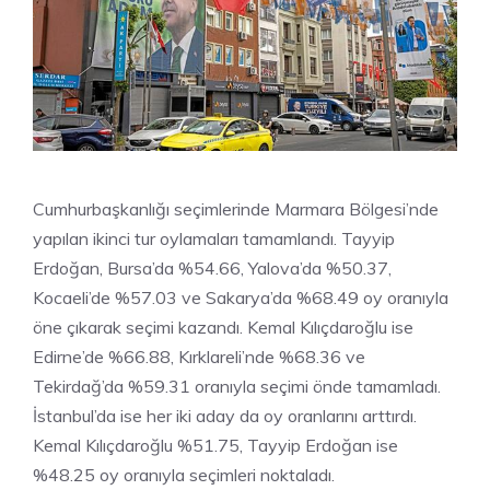
Cumhurbaşkanlığı seçimlerinde Marmara Bölgesi’nde
yapılan ikinci tur oylamaları tamamlandı. Tayyip
Erdoğan, Bursa’da %54.66, Yalova’da %50.37,
Kocaeli’de %57.03 ve Sakarya’da %68.49 oy oranıyla
öne çıkarak seçimi kazandı. Kemal Kılıçdaroğlu ise
Edirne’de %66.88, Kırklareli’nde %68.36 ve
Tekirdağ’da %59.31 oranıyla seçimi önde tamamladı.
İstanbul’da ise her iki aday da oy oranlarını arttırdı.
Kemal Kılıçdaroğlu %51.75, Tayyip Erdoğan ise
%48.25 oy oranıyla seçimleri noktaladı.