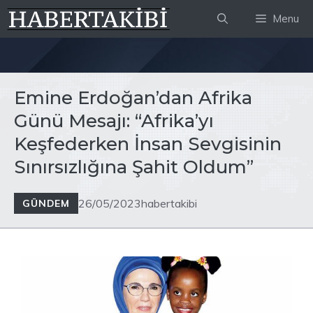
İçeriğe
Menu
atla
Emine Erdoğan’dan Afrika
Günü Mesajı: “Afrika’yı
Keşfederken İnsan Sevgisinin
Sınırsızlığına Şahit Oldum”
26/05/2023
habertakibi
GÜNDEM