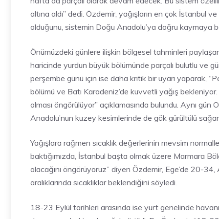
hafta da parçalı olarak devam edecek. Bu sistem özelli
altına aldı” dedi. Özdemir, yağışların en çok İstanbul v
olduğunu, sistemin Doğu Anadolu’ya doğru kaymaya başl
Önümüzdeki günlere ilişkin bölgesel tahminleri payla
haricinde yurdun büyük bölümünde parçalı bulutlu ve gün
perşembe günü için ise daha kritik bir uyarı yaparak, 
bölümü ve Batı Karadeniz’de kuvvetli yağış bekleniyor. 
olması öngörülüyor” açıklamasında bulundu. Aynı gün 
Anadolu’nun kuzey kesimlerinde de gök gürültülü sağana
Yağışlara rağmen sıcaklık değerlerinin mevsim normalleri
baktığımızda, İstanbul başta olmak üzere Marmara Bölge
olacağını öngörüyoruz” diyen Özdemir, Ege’de 20-34
aralıklarında sıcaklıklar beklendiğini söyledi.
18-23 Eylül tarihleri arasında ise yurt genelinde hava