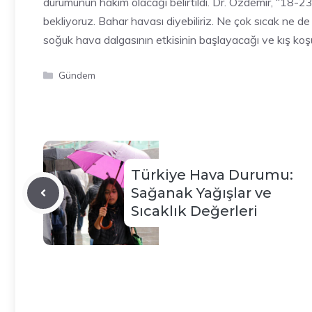
durumunun hakim olacağı belirtildi. Dr. Özdemir, “18-2
bekliyoruz. Bahar havası diyebiliriz. Ne çok sıcak ne de
soğuk hava dalgasının etkisinin başlayacağı ve kış koş
Kategoriler
Gündem
Türkiye Hava Durumu:
Sağanak Yağışlar ve
Sıcaklık Değerleri