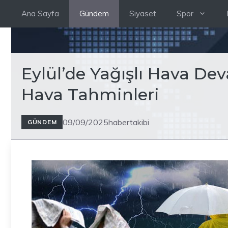
İçeriğe
Ana Sayfa
Gündem
Siyaset
Spor
atla
Eylül’de Yağışlı Hava De
Hava Tahminleri
09/09/2025
habertakibi
GÜNDEM