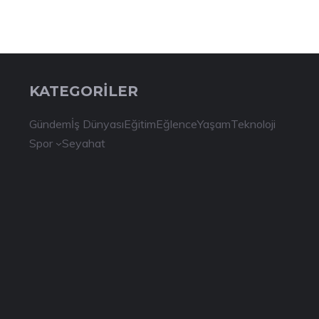
KATEGORİLER
Gündem
İş Dünyası
Eğitim
Eğlence
Yaşam
Teknoloji
Spor
Seyahat