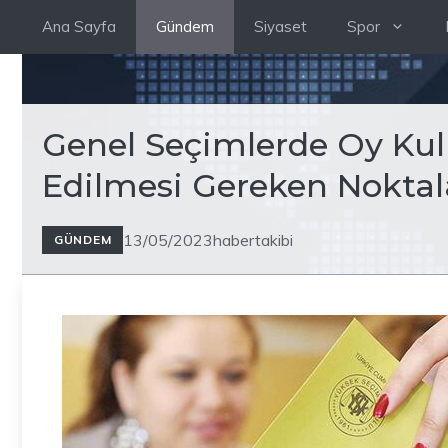
İçeriğe
Ana Sayfa
Gündem
Siyaset
Spor
atla
Genel Seçimlerde Oy Kul
Edilmesi Gereken Noktal
13/05/2023
habertakibi
GÜNDEM