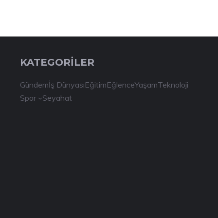
KATEGORİLER
Gündem
İş Dünyası
Eğitim
Eğlence
Yaşam
Teknoloji
Spor
Seyahat