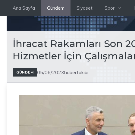
İçeriğe
Ana Sayfa
Gündem
Siyaset
Spor
atla
İhracat Rakamları Son 20 
Hizmetler İçin Çalışmal
05/06/2023
habertakibi
GÜNDEM