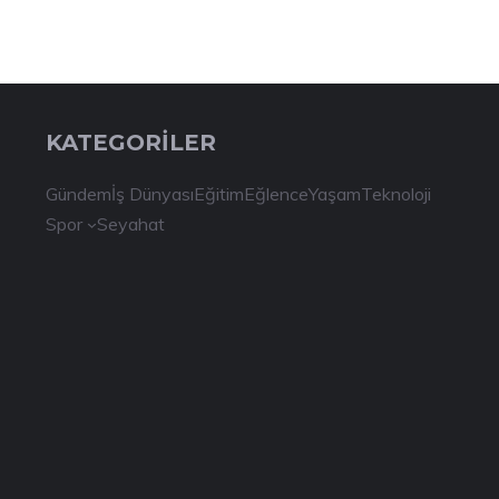
KATEGORİLER
Gündem
İş Dünyası
Eğitim
Eğlence
Yaşam
Teknoloji
Spor
Seyahat