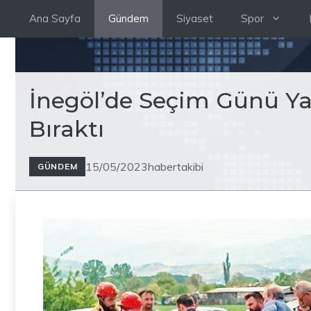
İçeriğe
Ana Sayfa
Gündem
Siyaset
Spor
atla
İnegöl’de Seçim Günü Yaş
Bıraktı
15/05/2023
habertakibi
GÜNDEM