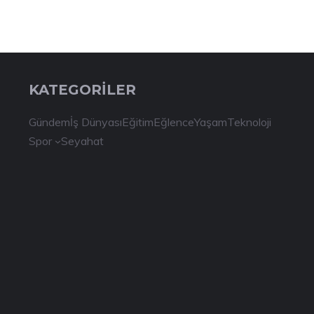
KATEGORİLER
Gündem
İş Dünyası
Eğitim
Eğlence
Yaşam
Teknoloji
Spor
Seyahat