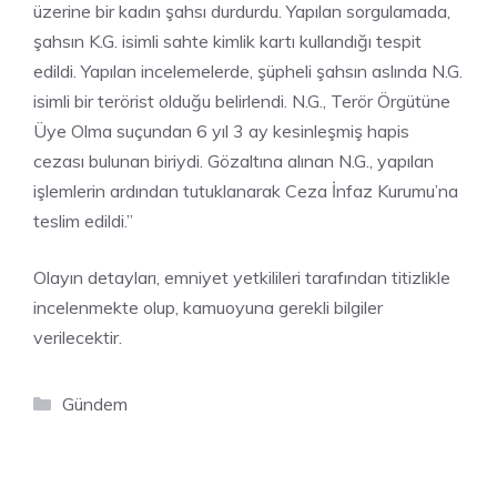
üzerine bir kadın şahsı durdurdu. Yapılan sorgulamada,
şahsın K.G. isimli sahte kimlik kartı kullandığı tespit
edildi. Yapılan incelemelerde, şüpheli şahsın aslında N.G.
isimli bir terörist olduğu belirlendi. N.G., Terör Örgütüne
Üye Olma suçundan 6 yıl 3 ay kesinleşmiş hapis
cezası bulunan biriydi. Gözaltına alınan N.G., yapılan
işlemlerin ardından tutuklanarak Ceza İnfaz Kurumu’na
teslim edildi.”
Olayın detayları, emniyet yetkilileri tarafından titizlikle
incelenmekte olup, kamuoyuna gerekli bilgiler
verilecektir.
Kategoriler
Gündem