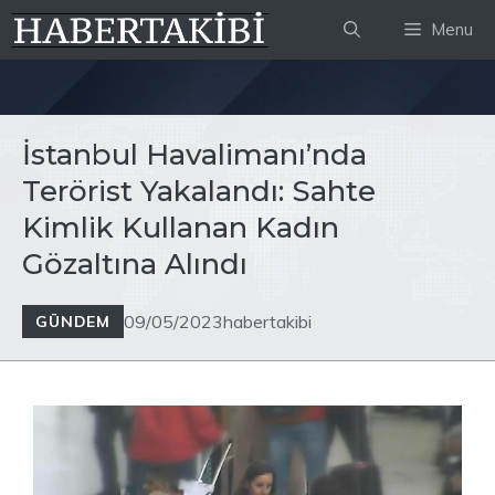
İçeriğe
Menu
atla
İstanbul Havalimanı’nda
Terörist Yakalandı: Sahte
Kimlik Kullanan Kadın
Gözaltına Alındı
09/05/2023
habertakibi
GÜNDEM