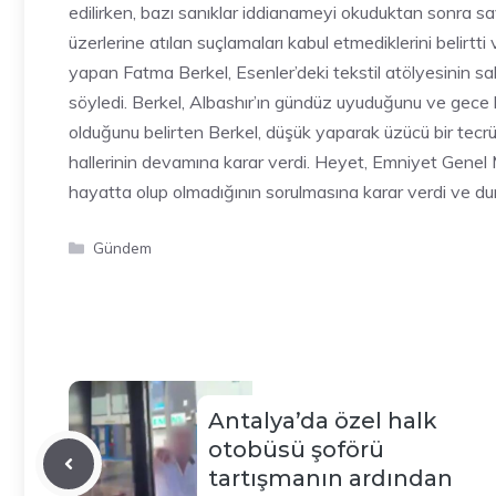
edilirken, bazı sanıklar iddianameyi okuduktan sonra sav
üzerlerine atılan suçlamaları kabul etmediklerini belirtt
yapan Fatma Berkel, Esenler’deki tekstil atölyesinin sahi
söyledi. Berkel, Albashır’ın gündüz uyuduğunu ve gece b
olduğunu belirten Berkel, düşük yaparak üzücü bir tecrüb
hallerinin devamına karar verdi. Heyet, Emniyet Genel M
hayatta olup olmadığının sorulmasına karar verdi ve d
Kategoriler
Gündem
Antalya’da özel halk
otobüsü şoförü
tartışmanın ardından