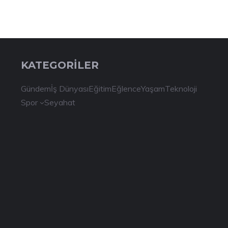
KATEGORİLER
Gündem
İş Dünyası
Eğitim
Eğlence
Yaşam
Teknoloji
Spor
Seyahat