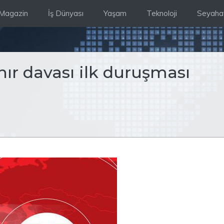
Magazin
İş Dünyası
Yaşam
Teknoloji
Seyaha
ır davası ilk duruşması