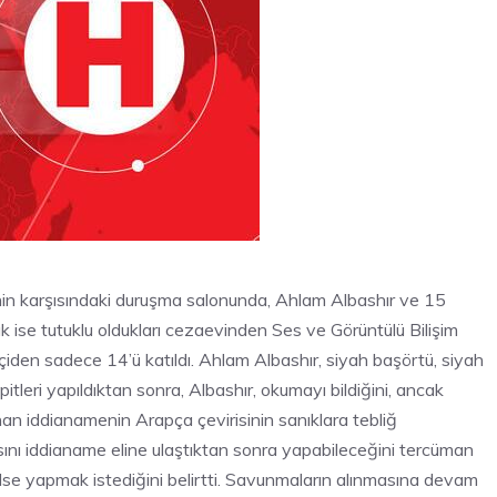
n karşısındaki duruşma salonunda, Ahlam Albashır ve 15
nık ise tutuklu oldukları cezaevinden Ses ve Görüntülü Bilişim
den sadece 14’ü katıldı. Ahlam Albashır, siyah başörtü, siyah
pitleri yapıldıktan sonra, Albashır, okumayı bildiğini, ancak
nan iddianamenin Arapça çevirisinin sanıklara tebliğ
sını iddianame eline ulaştıktan sonra yapabileceğini tercüman
celse yapmak istediğini belirtti. Savunmaların alınmasına devam