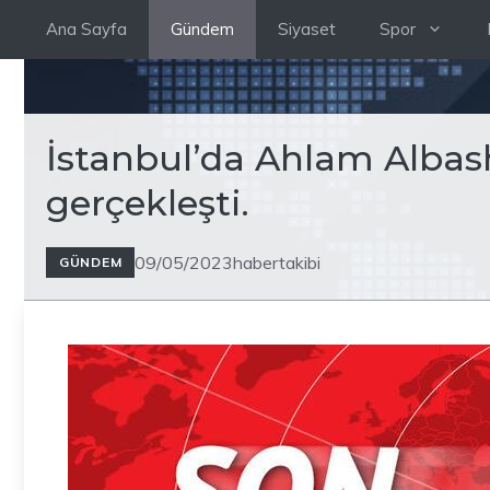
İçeriğe
Ana Sayfa
Gündem
Siyaset
Spor
atla
İstanbul’da Ahlam Albash
gerçekleşti.
09/05/2023
habertakibi
GÜNDEM