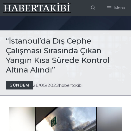
İçeriğe
Menu
atla
“İstanbul’da Dış Cephe
Çalışması Sırasında Çıkan
Yangın Kısa Sürede Kontrol
Altına Alındı”
26/05/2023
habertakibi
GÜNDEM