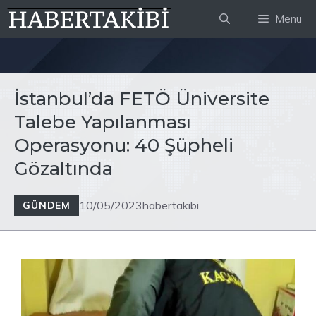
İçeriğe
Menu
atla
İstanbul’da FETÖ Üniversite
Talebe Yapılanması
Operasyonu: 40 Şüpheli
Gözaltında
10/05/2023
habertakibi
GÜNDEM