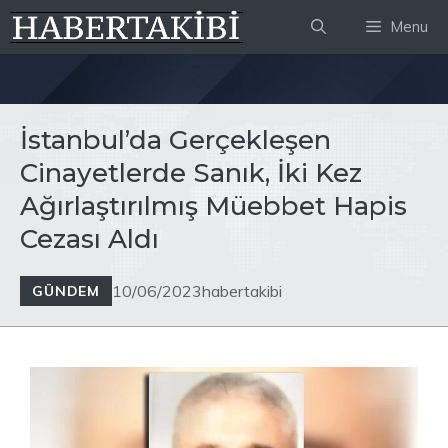
İçeriğe
Menu
atla
İstanbul’da Gerçekleşen
Cinayetlerde Sanık, İki Kez
Ağırlaştırılmış Müebbet Hapis
Cezası Aldı
10/06/2023
habertakibi
GÜNDEM