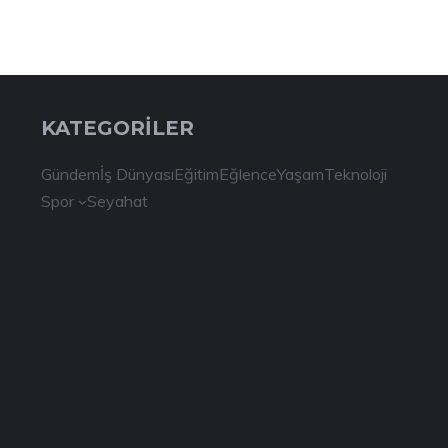
KATEGORİLER
Gündem
İş Dünyası
Eğitim
Eğlence
Yaşam
Teknoloji
Spor
Seyahat