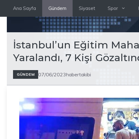
İçeriğe
Ana Sayfa
Gündem
Siyaset
Spor
atla
İstanbul’un Eğitim Mahall
Yaralandı, 7 Kişi Gözaltı
07/06/2023
habertakibi
GÜNDEM