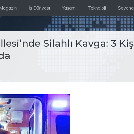
Magazin
İş Dünyası
Yaşam
Teknoloji
Seyaha
esi’nde Silahlı Kavga: 3 Kiş
nda