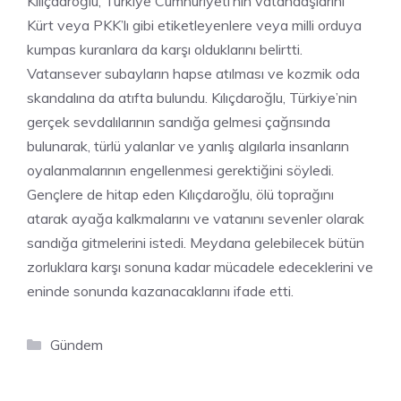
Kılıçdaroğlu, Türkiye Cumhuriyeti’nin vatandaşlarını
Kürt veya PKK’lı gibi etiketleyenlere veya milli orduya
kumpas kuranlara da karşı olduklarını belirtti.
Vatansever subayların hapse atılması ve kozmik oda
skandalına da atıfta bulundu. Kılıçdaroğlu, Türkiye’nin
gerçek sevdalılarının sandığa gelmesi çağrısında
bulunarak, türlü yalanlar ve yanlış algılarla insanların
oyalanmalarının engellenmesi gerektiğini söyledi.
Gençlere de hitap eden Kılıçdaroğlu, ölü toprağını
atarak ayağa kalkmalarını ve vatanını sevenler olarak
sandığa gitmelerini istedi. Meydana gelebilecek bütün
zorluklara karşı sonuna kadar mücadele edeceklerini ve
eninde sonunda kazanacaklarını ifade etti.
Kategoriler
Gündem