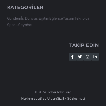
KATEGORİLER
Gündem
İş Dünyası
Eğitim
Eğlence
Yaşam
Teknoloji
Spor
Seyahat
TAKİP EDİN
© 2024 HaberTakibi.org
Hakkımızda
Bize Ulaşın
Gizlilik Sözleşmesi