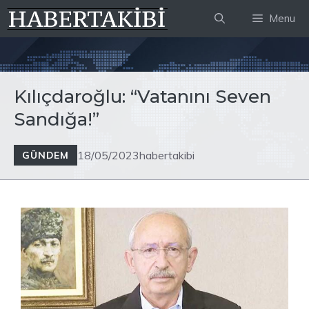
İçeriğe
Menu
atla
Kılıçdaroğlu: “Vatanını Seven
Sandığa!”
18/05/2023
habertakibi
GÜNDEM