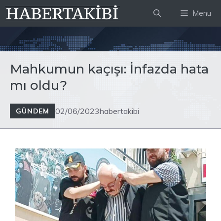
İçeriğe
Menu
atla
Mahkumun kaçışı: İnfazda hata
mı oldu?
02/06/2023
habertakibi
GÜNDEM