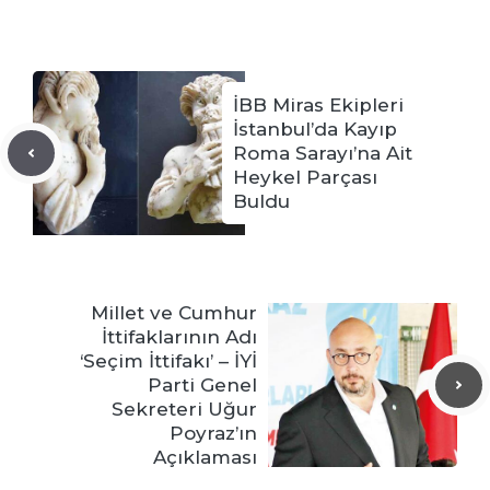
İBB Miras Ekipleri
İstanbul’da Kayıp
Roma Sarayı’na Ait
Heykel Parçası
Buldu
Millet ve Cumhur
İttifaklarının Adı
‘Seçim İttifakı’ – İYİ
Parti Genel
Sekreteri Uğur
Poyraz’ın
Açıklaması