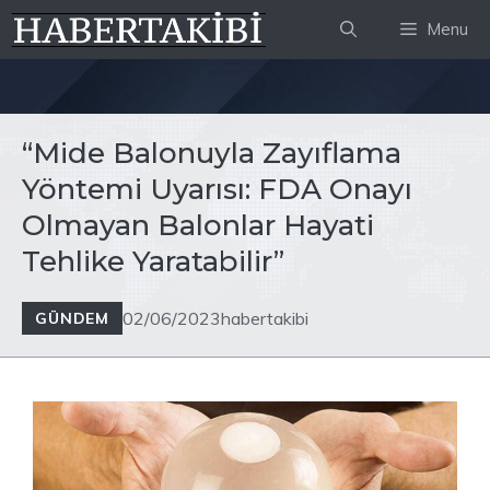
İçeriğe
Menu
atla
“Mide Balonuyla Zayıflama
Yöntemi Uyarısı: FDA Onayı
Olmayan Balonlar Hayati
Tehlike Yaratabilir”
02/06/2023
habertakibi
GÜNDEM