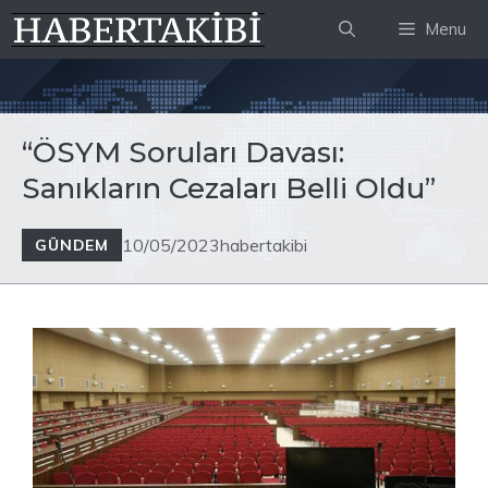
İçeriğe
Menu
atla
“ÖSYM Soruları Davası:
Sanıkların Cezaları Belli Oldu”
10/05/2023
habertakibi
GÜNDEM