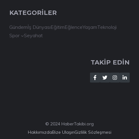
KATEGORİLER
Gündem
İş Dünyası
Eğitim
Eğlence
Yaşam
Teknoloji
Spor
Seyahat
TAKİP EDİN
© 2024 HaberTakibi.org
Hakkımızda
Bize Ulaşın
Gizlilik Sözleşmesi