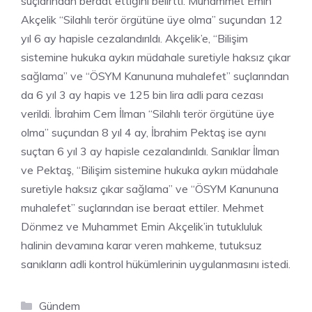
suçlarından beraat ettiğini belirtti. Muhammet Emin
Akçelik “Silahlı terör örgütüne üye olma” suçundan 12
yıl 6 ay hapisle cezalandırıldı. Akçelik’e, “Bilişim
sistemine hukuka aykırı müdahale suretiyle haksız çıkar
sağlama” ve “ÖSYM Kanununa muhalefet” suçlarından
da 6 yıl 3 ay hapis ve 125 bin lira adli para cezası
verildi. İbrahim Cem İlman “Silahlı terör örgütüne üye
olma” suçundan 8 yıl 4 ay, İbrahim Pektaş ise aynı
suçtan 6 yıl 3 ay hapisle cezalandırıldı. Sanıklar İlman
ve Pektaş, “Bilişim sistemine hukuka aykırı müdahale
suretiyle haksız çıkar sağlama” ve “ÖSYM Kanununa
muhalefet” suçlarından ise beraat ettiler. Mehmet
Dönmez ve Muhammet Emin Akçelik’in tutukluluk
halinin devamına karar veren mahkeme, tutuksuz
sanıkların adli kontrol hükümlerinin uygulanmasını istedi.
Kategoriler
Gündem