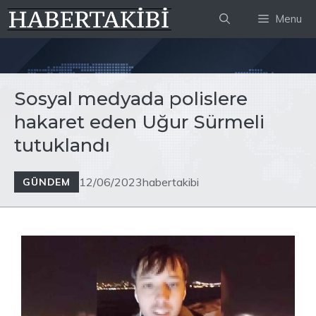
İçeriğe
Menu
atla
Sosyal medyada polislere
hakaret eden Uğur Sürmeli
tutuklandı
12/06/2023
habertakibi
GÜNDEM