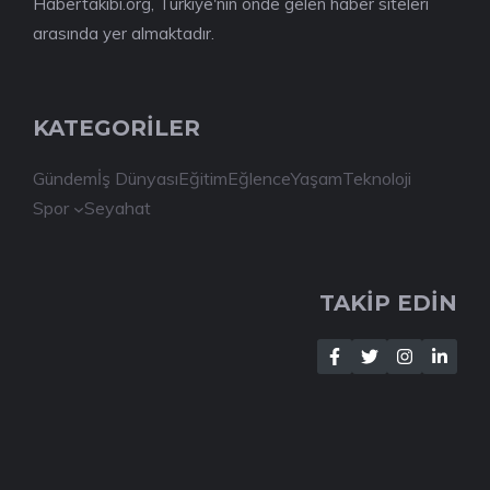
Habertakibi.org, Türkiye'nin önde gelen haber siteleri
arasında yer almaktadır.
KATEGORİLER
Gündem
İş Dünyası
Eğitim
Eğlence
Yaşam
Teknoloji
Spor
Seyahat
TAKİP EDİN