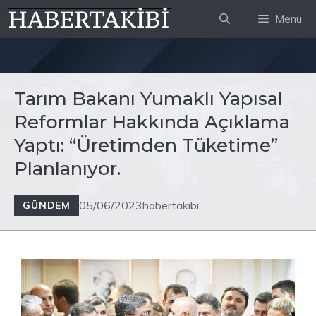
İçeriğe
Menu
atla
Tarım Bakanı Yumaklı Yapısal
Reformlar Hakkında Açıklama
Yaptı: “Üretimden Tüketime”
Planlanıyor.
05/06/2023
habertakibi
GÜNDEM