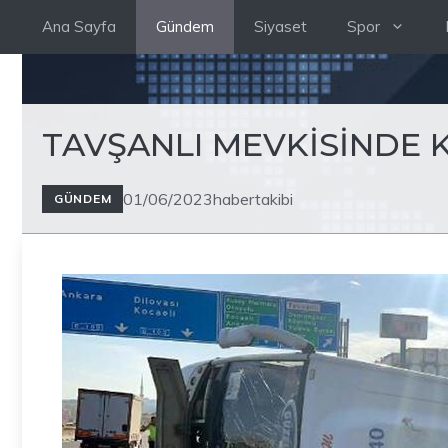
İçeriğe
Ana Sayfa
Gündem
Siyaset
Spor
atla
TAVŞANLI MEVKİSİNDE KA
01/06/2023
habertakibi
GÜNDEM