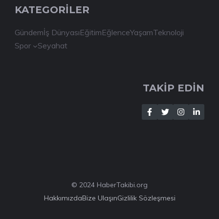
KATEGORİLER
Gündem
İş Dünyası
Eğitim
Eğlence
Yaşam
Teknoloji
Spor
Seyahat
TAKİP EDİN
© 2024 HaberTakibi.org
Hakkımızda
Bize Ulaşın
Gizlilik Sözleşmesi