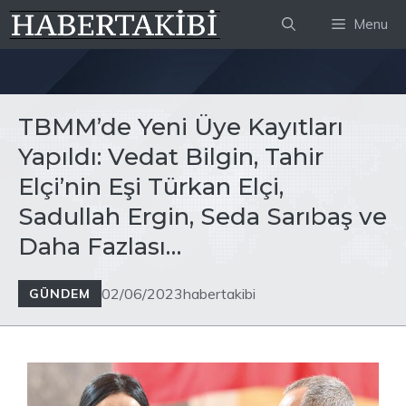
İçeriğe
Menu
atla
TBMM’de Yeni Üye Kayıtları
Yapıldı: Vedat Bilgin, Tahir
Elçi’nin Eşi Türkan Elçi,
Sadullah Ergin, Seda Sarıbaş ve
Daha Fazlası…
02/06/2023
habertakibi
GÜNDEM