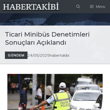
İçeriğe
Menu
atla
Ticari Minibüs Denetimleri
Sonuçları Açıklandı
24/05/2025
habertakibi
GÜNDEM