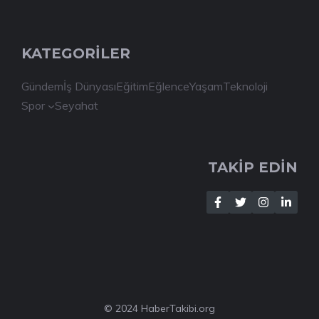
KATEGORİLER
Gündem
İş Dünyası
Eğitim
Eğlence
Yaşam
Teknoloji
Spor
Seyahat
TAKİP EDİN
© 2024 HaberTakibi.org