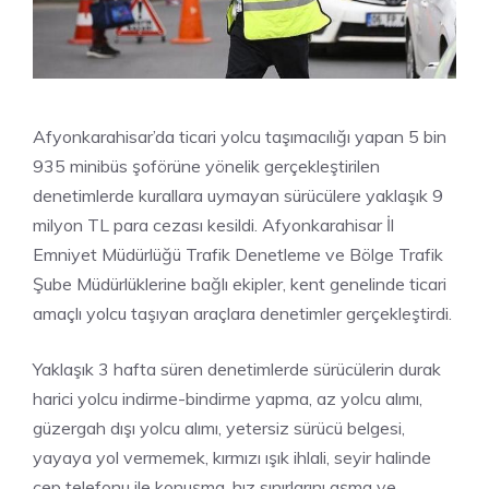
Afyonkarahisar’da ticari yolcu taşımacılığı yapan 5 bin
935 minibüs şoförüne yönelik gerçekleştirilen
denetimlerde kurallara uymayan sürücülere yaklaşık 9
milyon TL para cezası kesildi. Afyonkarahisar İl
Emniyet Müdürlüğü Trafik Denetleme ve Bölge Trafik
Şube Müdürlüklerine bağlı ekipler, kent genelinde ticari
amaçlı yolcu taşıyan araçlara denetimler gerçekleştirdi.
Yaklaşık 3 hafta süren denetimlerde sürücülerin durak
harici yolcu indirme-bindirme yapma, az yolcu alımı,
güzergah dışı yolcu alımı, yetersiz sürücü belgesi,
yayaya yol vermemek, kırmızı ışık ihlali, seyir halinde
cep telefonu ile konuşma, hız sınırlarını aşma ve