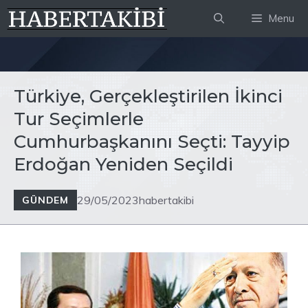
İçeriğe
Menu
atla
Türkiye, Gerçekleştirilen İkinci
Tur Seçimlerle
Cumhurbaşkanını Seçti: Tayyip
Erdoğan Yeniden Seçildi
29/05/2023
habertakibi
GÜNDEM