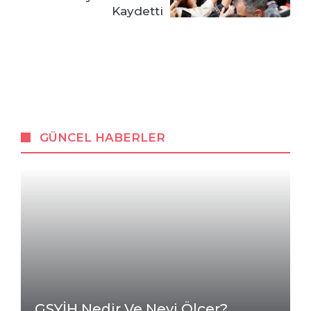
Kaydetti
GÜNCEL HABERLER
GSYİH Nedir Ve Neyi Ölçer?