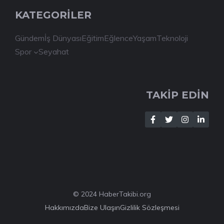
KATEGORİLER
Gündem
İş Dünyası
Eğitim
Eğlence
Yaşam
Teknoloji
Spor
Seyahat
TAKİP EDİN
© 2024 HaberTakibi.org
Hakkımızda
Bize Ulaşın
Gizlilik Sözleşmesi