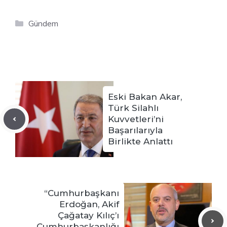
Kategoriler
Gündem
Eski Bakan Akar,
Türk Silahlı
Kuvvetleri’ni
Başarılarıyla
Birlikte Anlattı
“Cumhurbaşkanı
Erdoğan, Akif
Çağatay Kılıç’ı
Cumhurbaşkanlığı