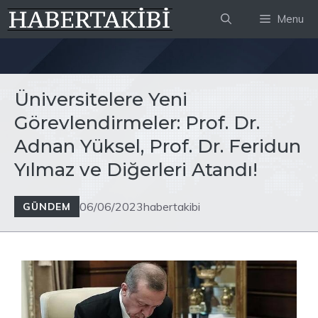
İçeriğe
Menu
atla
Üniversitelere Yeni
Görevlendirmeler: Prof. Dr.
Adnan Yüksel, Prof. Dr. Feridun
Yılmaz ve Diğerleri Atandı!
06/06/2023
habertakibi
GÜNDEM