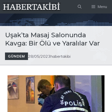
İçeriğe
Menu
atla
Uşak’ta Masaj Salonunda
Kavga: Bir Ölü ve Yaralılar Var
28/05/2023
habertakibi
GÜNDEM