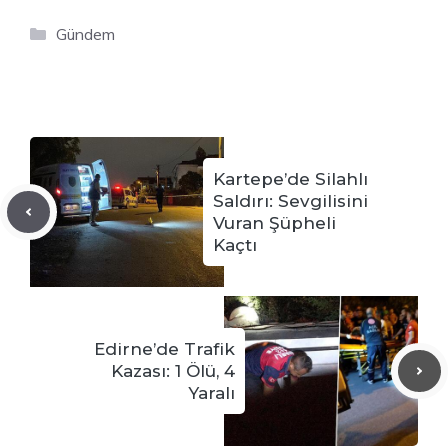
Kategoriler
Gündem
Kartepe’de Silahlı
Saldırı: Sevgilisini
Vuran Şüpheli
Kaçtı
Edirne’de Trafik
Kazası: 1 Ölü, 4
Yaralı