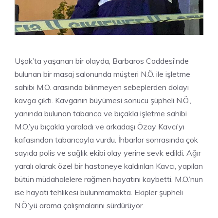
Uşak’ta yaşanan bir olayda, Barbaros Caddesi’nde
bulunan bir masaj salonunda müşteri N.Ö. ile işletme
sahibi M.O. arasında bilinmeyen sebeplerden dolayı
kavga çıktı. Kavganın büyümesi sonucu şüpheli N.Ö.,
yanında bulunan tabanca ve bıçakla işletme sahibi
M.O.’yu bıçakla yaraladı ve arkadaşı Özay Kavcı’yı
kafasından tabancayla vurdu. İhbarlar sonrasında çok
sayıda polis ve sağlık ekibi olay yerine sevk edildi. Ağır
yaralı olarak özel bir hastaneye kaldırılan Kavcı, yapılan
bütün müdahalelere rağmen hayatını kaybetti. M.O.’nun
ise hayati tehlikesi bulunmamakta. Ekipler şüpheli
N.Ö.’yü arama çalışmalarını sürdürüyor.