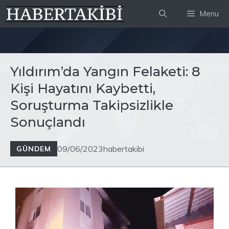
İçeriğe
Menu
atla
Yıldırım’da Yangın Felaketi: 8
Kişi Hayatını Kaybetti,
Soruşturma Takipsizlikle
Sonuçlandı
09/06/2023
habertakibi
GÜNDEM