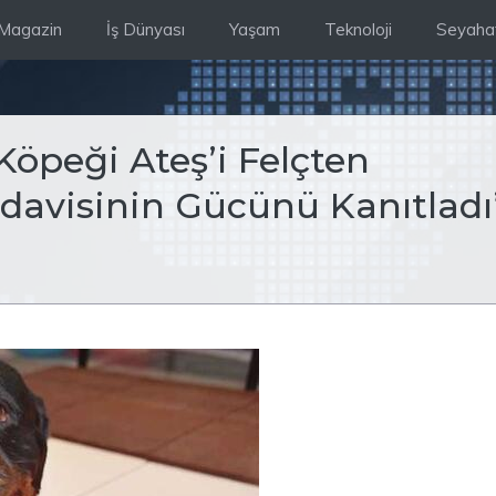
Magazin
İş Dünyası
Yaşam
Teknoloji
Seyaha
Köpeği Ateş’i Felçten
edavisinin Gücünü Kanıtladı