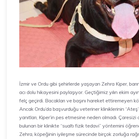
İzmir ve Ordu gibi şehirlerde yaşayan Zehra Kiper, barı
acı dolu hikayesini paylaşıyor. Geçtiğimiz yılın ekim a
felç geçirdi. Bacakları ve başını hareket ettiremeyen k
Ancak Ordu’da başvurduğu veteriner kliniklerinin “Ateş
yanıtları, Kiper’in pes etmesine neden olmadı. Çaresi
bulunan bir klinikte “sualtı fizik tedavi” yöntemini öğ
Zehra, köpeğinin iyileşme sürecinde birçok zorluğa ra