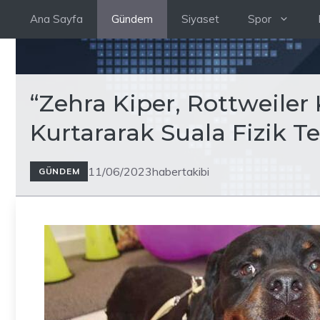
İçeriğe
Ana Sayfa
Gündem
Siyaset
Spor
atla
“Zehra Kiper, Rottweiler 
Kurtararak Suala Fizik T
11/06/2023
habertakibi
GÜNDEM