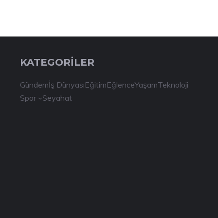
KATEGORİLER
Gündem
İş Dünyası
Eğitim
Eğlence
Yaşam
Teknoloji
Spor
Seyahat