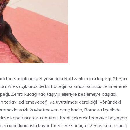
naktan sahiplendiği 8 yaşındaki Rottweiler cinsi köpeği Ateş’in
yında, Ateş açık arazide bir böceğin sokması sonucu zehirlenerek
öpeği, Zehra kucağında taşıyıp elleriyle beslemeye başladı.
’in tedavi edilemeyeceği ve uyutulması gerektiği” yönündeki
zi aramakla vakit kaybetmeyen genç kadın, Bornova ilçesinde
rendi ve köpeğini oraya götürdü. Kredi çekerek tedaviye başlayan
ğmen umudunu asla kaybetmedi. Ve sonuçta, 2.5 ay süren sualtı