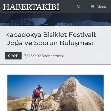
İçeriğe
Menu
atla
Kapadokya Bisiklet Festivali:
Doğa ve Sporun Buluşması!
17/05/2025
habertakibi
SPOR