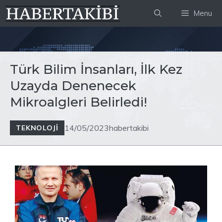
İçeriğe
Menu
atla
Türk Bilim İnsanları, İlk Kez
Uzayda Denenecek
Mikroalgleri Belirledi!
14/05/2023
habertakibi
TEKNOLOJI