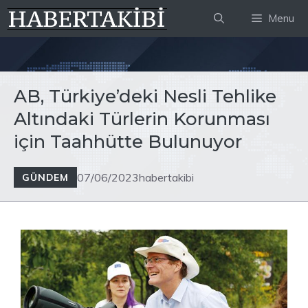
İçeriğe
Menu
atla
AB, Türkiye’deki Nesli Tehlike
Altındaki Türlerin Korunması
için Taahhütte Bulunuyor
07/06/2023
habertakibi
GÜNDEM