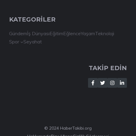
KATEGORİLER
Gündem
İş Dünyası
Eğitim
Eğlence
Yaşam
Teknoloji
Spor
Seyahat
TAKİP EDİN
© 2024 HaberTakibi.org