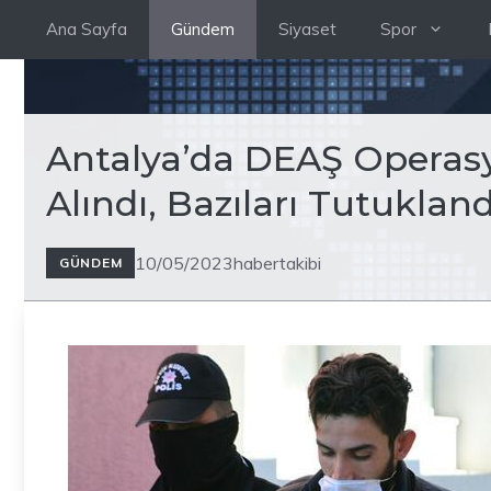
İçeriğe
Ana Sayfa
Gündem
Siyaset
Spor
atla
Antalya’da DEAŞ Operasy
Alındı, Bazıları Tutukland
10/05/2023
habertakibi
GÜNDEM