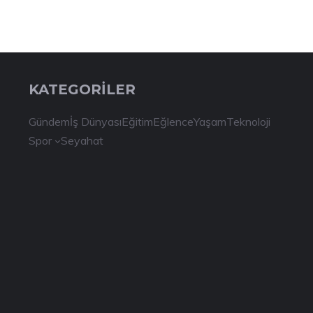
KATEGORİLER
Gündem
İş Dünyası
Eğitim
Eğlence
Yaşam
Teknoloji
Spor
Seyahat