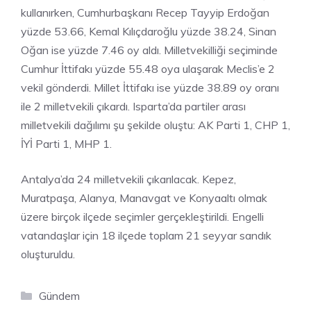
kullanırken, Cumhurbaşkanı Recep Tayyip Erdoğan
yüzde 53.66, Kemal Kılıçdaroğlu yüzde 38.24, Sinan
Oğan ise yüzde 7.46 oy aldı. Milletvekilliği seçiminde
Cumhur İttifakı yüzde 55.48 oya ulaşarak Meclis’e 2
vekil gönderdi. Millet İttifakı ise yüzde 38.89 oy oranı
ile 2 milletvekili çıkardı. Isparta’da partiler arası
milletvekili dağılımı şu şekilde oluştu: AK Parti 1, CHP 1,
İYİ Parti 1, MHP 1.
Antalya’da 24 milletvekili çıkarılacak. Kepez,
Muratpaşa, Alanya, Manavgat ve Konyaaltı olmak
üzere birçok ilçede seçimler gerçekleştirildi. Engelli
vatandaşlar için 18 ilçede toplam 21 seyyar sandık
oluşturuldu.
Kategoriler
Gündem