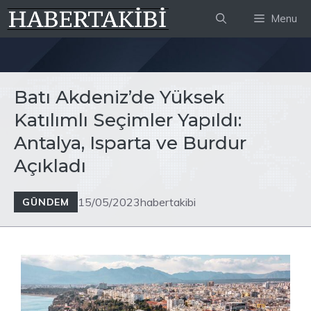
İçeriğe
Menu
atla
Batı Akdeniz’de Yüksek
Katılımlı Seçimler Yapıldı:
Antalya, Isparta ve Burdur
Açıkladı
15/05/2023
habertakibi
GÜNDEM