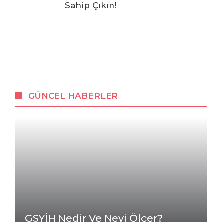
Sahip Çıkın!
GÜNCEL HABERLER
GSYİH Nedir Ve Neyi Ölçer?