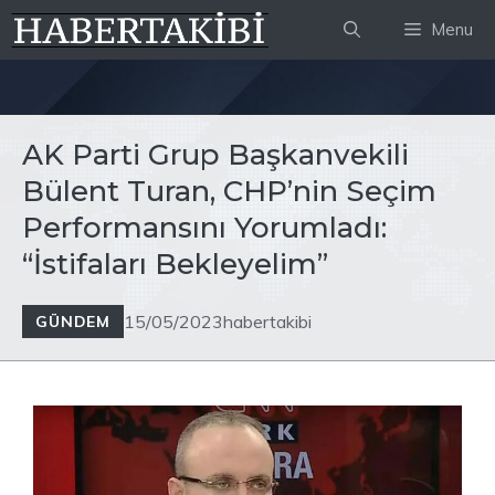
İçeriğe
Menu
atla
AK Parti Grup Başkanvekili
Bülent Turan, CHP’nin Seçim
Performansını Yorumladı:
“İstifaları Bekleyelim”
15/05/2023
habertakibi
GÜNDEM