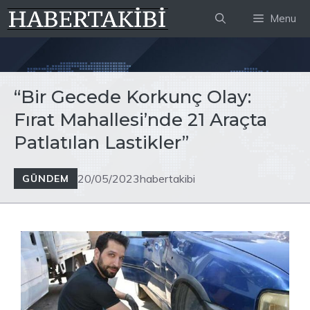
İçeriğe
Menu
atla
“Bir Gecede Korkunç Olay:
Fırat Mahallesi’nde 21 Araçta
Patlatılan Lastikler”
20/05/2023
habertakibi
GÜNDEM