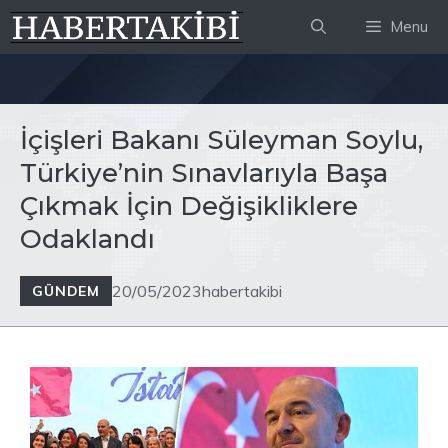
İçeriğe
Menu
atla
İçişleri Bakanı Süleyman Soylu,
Türkiye’nin Sınavlarıyla Başa
Çıkmak İçin Değişikliklere
Odaklandı
20/05/2023
habertakibi
GÜNDEM