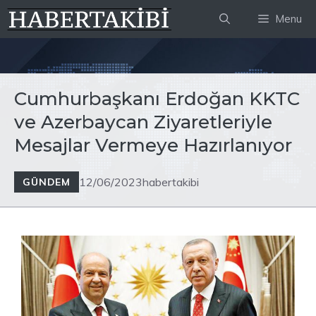
İçeriğe
Menu
atla
Cumhurbaşkanı Erdoğan KKTC
ve Azerbaycan Ziyaretleriyle
Mesajlar Vermeye Hazırlanıyor
12/06/2023
habertakibi
GÜNDEM