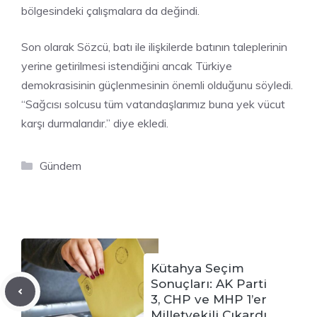
bölgesindeki çalışmalara da değindi.
Son olarak Sözcü, batı ile ilişkilerde batının taleplerinin
yerine getirilmesi istendiğini ancak Türkiye
demokrasisinin güçlenmesinin önemli olduğunu söyledi.
“Sağcısı solcusu tüm vatandaşlarımız buna yek vücut
karşı durmalarıdır.” diye ekledi.
Kategoriler
Gündem
Kütahya Seçim
Sonuçları: AK Parti
3, CHP ve MHP 1’er
Milletvekili Çıkardı