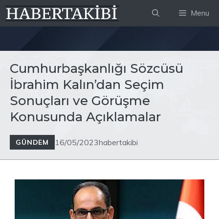
İçeriğe
Menu
atla
Cumhurbaşkanlığı Sözcüsü
İbrahim Kalın’dan Seçim
Sonuçları ve Görüşme
Konusunda Açıklamalar
16/05/2023
habertakibi
GÜNDEM