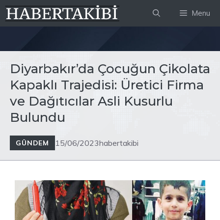
İçeriğe
Menu
atla
Diyarbakır’da Çocuğun Çikolata
Kapaklı Trajedisi: Üretici Firma
ve Dağıtıcılar Asli Kusurlu
Bulundu
15/06/2023
habertakibi
GÜNDEM