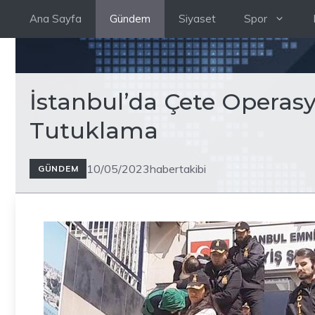
İçeriğe
Ana Sayfa
Gündem
Siyaset
Spor
atla
İstanbul’da Çete Operasy
Tutuklama
10/05/2023
habertakibi
GÜNDEM