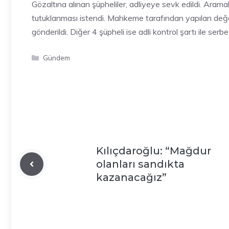
Gözaltına alınan şüpheliler, adliyeye sevk edildi. Aramalar
tutuklanması istendi. Mahkeme tarafından yapılan değe
gönderildi. Diğer 4 şüpheli ise adli kontrol şartı ile serbes
Kategoriler
Gündem
Kılıçdaroğlu: “Mağdur
olanları sandıkta
kazanacağız”