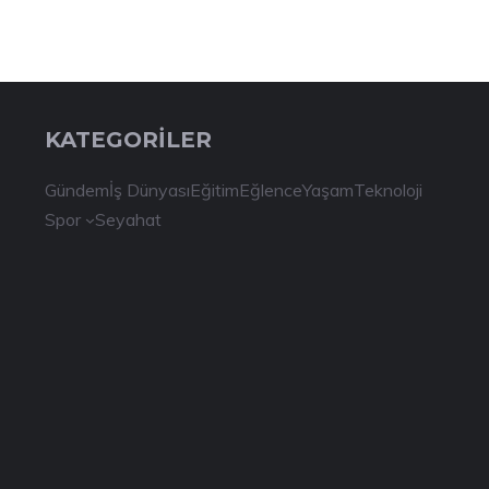
KATEGORİLER
Gündem
İş Dünyası
Eğitim
Eğlence
Yaşam
Teknoloji
Spor
Seyahat