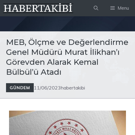
İçeriğe
Menu
atla
MEB, Ölçme ve Değerlendirme
Genel Müdürü Murat İlikhan’ı
Görevden Alarak Kemal
Bülbül’ü Atadı
11/06/2023
habertakibi
GÜNDEM