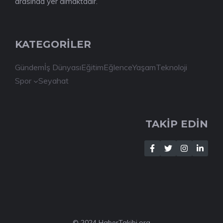
arasında yer almaktadır.
KATEGORİLER
Gündem
İş Dünyası
Eğitim
Eğlence
Yaşam
Teknoloji
Spor
Seyahat
TAKİP EDİN
© 2024 HaberTakibi.org