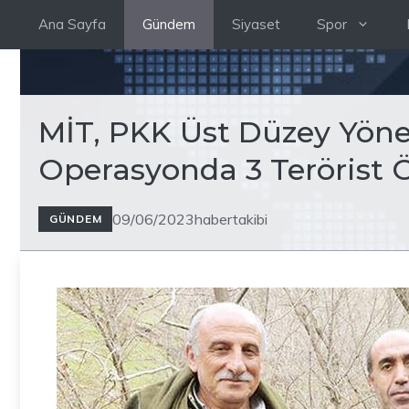
İçeriğe
Ana Sayfa
Gündem
Siyaset
Spor
atla
MİT, PKK Üst Düzey Yönet
Operasyonda 3 Terörist 
09/06/2023
habertakibi
GÜNDEM