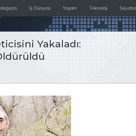
Magazin
İş Dünyası
Yaşam
Teknoloji
Seyaha
icisini Yakaladı:
Öldürüldü