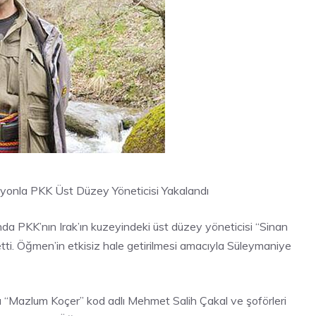
syonla PKK Üst Düzey Yöneticisi Yakalandı
unda PKK’nın Irak’ın kuzeyindeki üst düzey yöneticisi “Sinan
etti. Öğmen’in etkisiz hale getirilmesi amacıyla Süleymaniye
 “Mazlum Koçer” kod adlı Mehmet Salih Çakal ve şoförleri