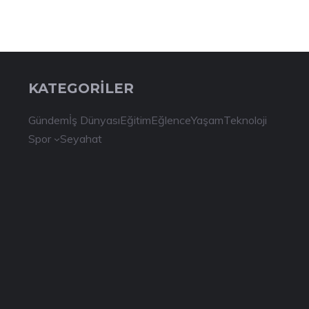
KATEGORİLER
Gündem
İş Dünyası
Eğitim
Eğlence
Yaşam
Teknoloji
Spor
Seyahat