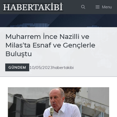
İçeriğe
Menu
atla
Muharrem İnce Nazilli ve
Milas’ta Esnaf ve Gençlerle
Buluştu
10/05/2023
habertakibi
GÜNDEM