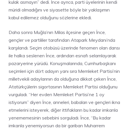
kulak asmayın” dedi. İnce ayrıca, parti üyelerinin kendi
müridi olmadığını ve siyasette böyle bir yaklaşımın
kabul edilemez olduğunu sözlerine ekledi.
Daha sonra Muğla’nın Milas ilçesine geçen İnce,
gençler ve partililer tarafından Atapark Meydanı’nda
karşılandı. Seçim otobüsü üzerinde fenomen olan dansı
ile halka seslenen İnce, ardından esnafı selamlayarak
pazaryerine yürüdü. Konuşmalarında, Cumhurbaşkanı
seçimleri için dört adayın yanı sıra Memleket Partisi’nin
milletvekili adaylarının da olduğuna dikkat çeken İnce,
Atatürkçülerin sigortasının Memleket Partisi olduğunu
vurguladı. “Her evden Memleket Partisi’ne 1 oy
istiyorum” diyen İnce, anneleri, babaları ve gençleri ikna
etmelerini isteyerek, diğer ittifakların bu kadar imkanla
yenememesinin sebebini sorguladı. İnce, “Bu kadar
imkanla yenemiyorsun da bir gariban Muharrem