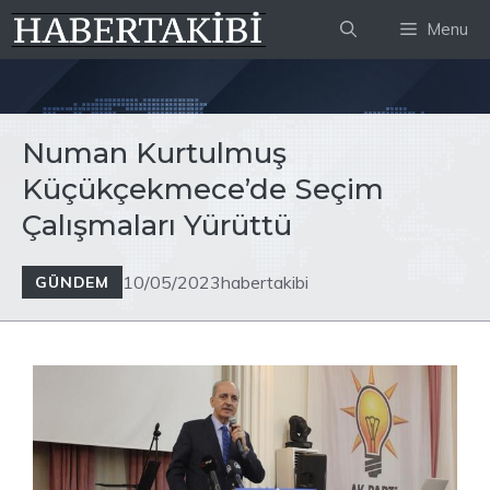
İçeriğe
Menu
atla
Numan Kurtulmuş
Küçükçekmece’de Seçim
Çalışmaları Yürüttü
10/05/2023
habertakibi
GÜNDEM